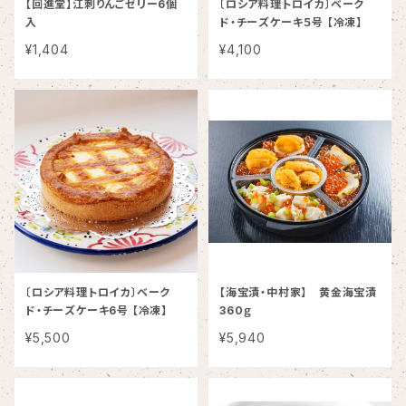
【回進堂】江刺りんごゼリー6個
〔ロシア料理トロイカ〕ベーク
入
ド・チーズケーキ５号 【冷凍】
¥1,404
¥4,100
〔ロシア料理トロイカ〕ベーク
【海宝漬・中村家】 黄金海宝漬
ド・チーズケーキ6号 【冷凍】
360ｇ
¥5,500
¥5,940