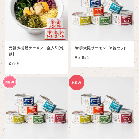
元祖大槌磯ラーメン 1食入り［乾
岩手大槌サーモン／6缶セット
麺］
¥5,184
¥756