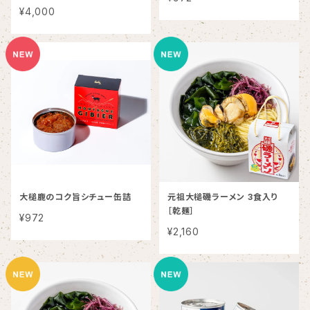
２缶」詰合せセット
¥4,000
大槌鹿のコク旨シチュー缶詰
元祖大槌磯ラーメン 3食入り
［乾麺］
¥972
¥2,160