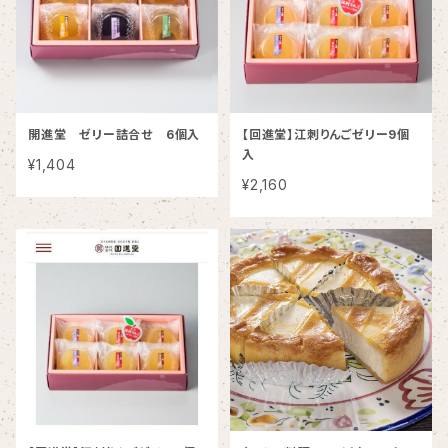
開進堂 ゼリー詰合せ 6個入
【回進堂】江刺りんごゼリー9個
入
¥1,404
¥2,160