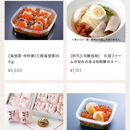
【海宝漬・中村家】三陸海宝漬35
【折爪三元豚佐助】 久慈ファー
0ｇ
ムの甘みのある佐助豚のスープ
が美味しい！盛岡冷麺（２人前／
¥5,500
¥1,151
焼豚入り）【冷凍】