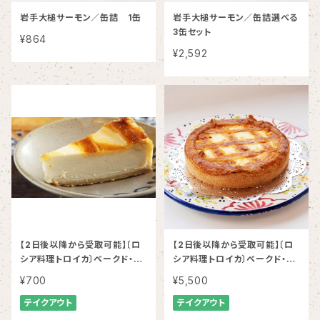
岩手大槌サーモン／缶詰 1缶
岩手大槌サーモン／缶詰選べる
3缶セット
¥864
¥2,592
【2日後以降から受取可能】〔ロ
【2日後以降から受取可能】〔ロ
シア料理トロイカ〕ベークド・チ
シア料理トロイカ〕ベークド・チ
ーズケーキ 1カット
ーズケーキ6号 （直径18センチ
¥700
¥5,500
／8人分）
テイクアウト
テイクアウト