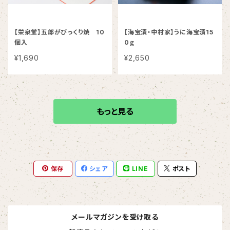
【栄泉堂】五郎がびっくり焼 10
【海宝漬・中村家】うに海宝漬15
個入
0ｇ
¥1,690
¥2,650
もっと見る
保存
シェア
LINE
ポスト
メールマガジンを受け取る