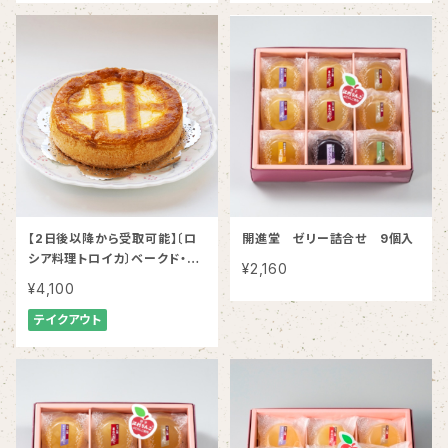
【2日後以降から受取可能】〔ロ
開進堂 ゼリー詰合せ 9個入
シア料理トロイカ〕ベークド・チ
¥2,160
ーズケーキ５号
¥4,100
テイクアウト