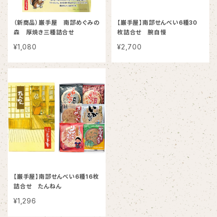
（新商品）巌手屋 南部めぐみの
【巌手屋】南部せんべい6種30
森 厚焼き三種詰合せ
枚詰合せ 腕自慢
¥1,080
¥2,700
【巌手屋】南部せんべい6種16枚
詰合せ たんねん
¥1,296