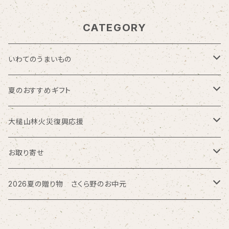
CATEGORY
いわてのうまいもの
海の幸
夏のおすすめギフト
お肉加工品
モロゾフ
大槌山林火災復興応援
久慈ファーム
トロイカ
大槌サーモン
お取り寄せ
回進堂
磯ラーメン
北海道
2026夏の贈り物 さくら野のお中元
岩谷堂羊羹
三方六
お酒
大槌鹿の缶詰
東海
ぴょんぴょん舎