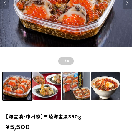
1
/4
【海宝漬・中村家】三陸海宝漬350ｇ
¥5,500