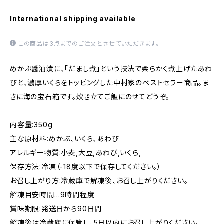
International shipping available
この商品は3点までのご注文とさせていただきます。
めかぶ醤油漬に、「だまし煮」という技法で柔らかく煮上げたあわ
びと、濃厚いくらをトッピングした中村家のベストセラー商品。ま
さに海の宝石箱です。炊き立てご飯にのせてどうぞ。
内容量:350g
主な原材料:めかぶ、いくら、あわび
アレルギー物質:小麦,大豆,あわび,いくら,
保存方法:冷凍（-18度以下で保存してください。）
お召し上がり方:冷蔵庫で解凍後、お召し上がりください。
解凍目安時間…9時間程度
賞味期限:発送日から90日間
解凍後は冷蔵庫に保管し、5日以内にお召し上がりください。