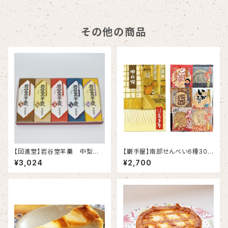
その他の商品
【回進堂】岩谷堂羊羹 中型 5
【巌手屋】南部せんべい6種30
本詰
枚詰合せ 腕自慢
¥3,024
¥2,700