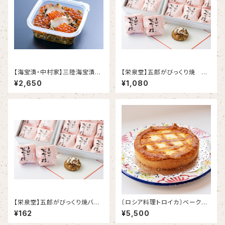
【海宝漬・中村家】三陸海宝漬15
【栄泉堂】五郎がびっくり焼 6
0ｇ
個入
¥2,650
¥1,080
【栄泉堂】五郎がびっくり焼バ
〔ロシア料理トロイカ〕ベークド・
ラ 1個
チーズケーキ6号 【冷凍】
¥162
¥5,500