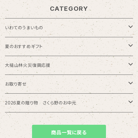
CATEGORY
いわてのうまいもの
海の幸
夏のおすすめギフト
お肉加工品
モロゾフ
大槌山林火災復興応援
久慈ファーム
トロイカ
大槌サーモン
お取り寄せ
回進堂
磯ラーメン
北海道
2026夏の贈り物 さくら野のお中元
岩谷堂羊羹
三方六
お酒
大槌鹿の缶詰
東海
ぴょんぴょん舎
商品一覧に戻る