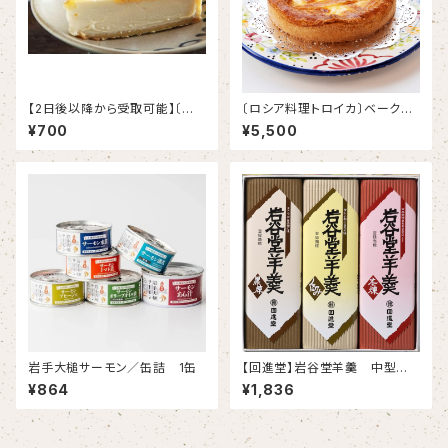
【2日後以降から受取可能】〔ロ
〔ロシア料理トロイカ〕ベークド・
シア料理トロイカ〕ベークド・チ
チーズケーキ6号 【冷凍】
¥700
¥5,500
ーズケーキ 1カット
岩手大槌サーモン／缶詰 1缶
【回進堂】岩谷堂羊羹 中型 3
本詰
¥864
¥1,836