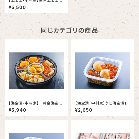
【海宝漬・中村家】三陸海宝漬35
0ｇ
¥5,500
同じカテゴリの商品
【海宝漬・中村家】 黄金海宝漬
【海宝漬・中村家】うに海宝漬15
360ｇ
0ｇ
¥5,940
¥2,650