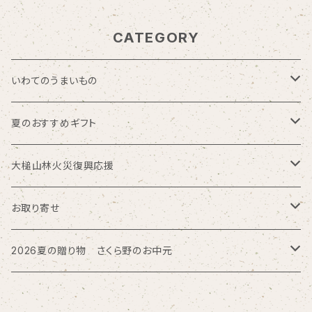
CATEGORY
いわてのうまいもの
海の幸
夏のおすすめギフト
お肉加工品
モロゾフ
大槌山林火災復興応援
久慈ファーム
トロイカ
大槌サーモン
お取り寄せ
回進堂
磯ラーメン
北海道
2026夏の贈り物 さくら野のお中元
岩谷堂羊羹
三方六
お酒
大槌鹿の缶詰
東海
ぴょんぴょん舎