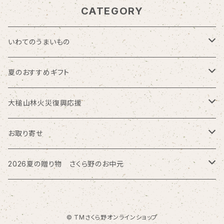
CATEGORY
いわてのうまいもの
海の幸
夏のおすすめギフト
お肉加工品
モロゾフ
大槌山林火災復興応援
久慈ファーム
トロイカ
大槌サーモン
お取り寄せ
回進堂
磯ラーメン
北海道
2026夏の贈り物 さくら野のお中元
岩谷堂羊羹
三方六
お酒
大槌鹿の缶詰
東海
ぴょんぴょん舎
© TMさくら野オンラインショップ
喜久盛酒造
養老軒
盛岡冷麺