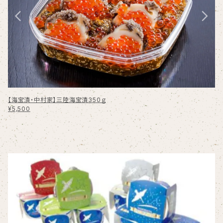
【海宝漬・中村家】三陸海宝漬350ｇ
¥5,500