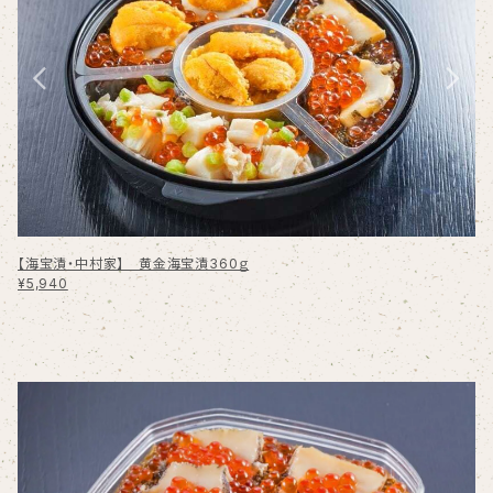
【海宝漬・中村家】 黄金海宝漬360ｇ
¥5,940